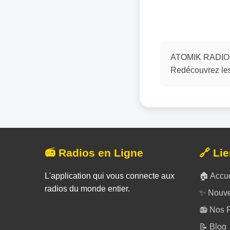
ATOMIK RADIO pr
Redécouvrez les
📻 Radios en Ligne
🔗 Li
L'application qui vous connecte aux
🏠 Accue
radios du monde entier.
✨ Nouve
📻 Nos 
📝 Blog