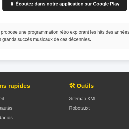
📱 Écoutez dans notre application sur Google Play
opose une programmation rétro explorant les hits des années
 grands succès musicaux de ces décennies.
ens rapides
🛠️ Outils
il
Sitemap XML
autés
Robots.txt
Radios