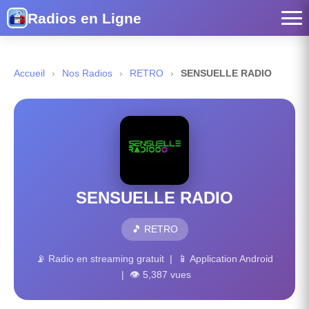
Radios en Ligne
Accueil
›
Nos Radios
›
RETRO
›
SENSUELLE RADIO
SENSUELLE RADIO
🎵 RETRO
📡 Radio en streaming gratuit | 📱 Application Android
| 👁 5,387 vues