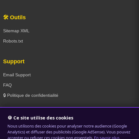
🛠️ Outils
Sitemap XML
Robots.txt
Support
Email Support
FAQ
🔒 Politique de confidentialité
🍪 Ce site utilise des cookies
© 2019-2026 Radios en Ligne. Tous droits réservés. |
Politique de
Nous utilisons des cookies pour analyser notre audience (Google
confidentialité
Analytics) et diffuser des publicités (Google AdSense). Vous pouvez
accepter ou refuser ces cookies non essentiels.
En savoir plus