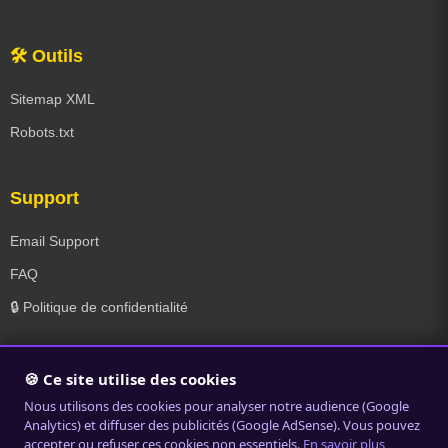
🛠️ Outils
Sitemap XML
Robots.txt
Support
Email Support
FAQ
🔒 Politique de confidentialité
🍪 Ce site utilise des cookies
© 2019-2026 Radios en Ligne. Tous droits réservés. |
Politique de
Nous utilisons des cookies pour analyser notre audience (Google
confidentialité
Analytics) et diffuser des publicités (Google AdSense). Vous pouvez
accepter ou refuser ces cookies non essentiels.
En savoir plus